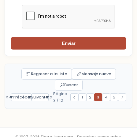
Enviar
Regresar a la lista
Mensaje nuevo
Buscar
Página
#Précédent#
#Suivant#
1
2
3
4
5
3 / 12
© 1997-2026 Tierra-Inca.com - Derechos reservados.