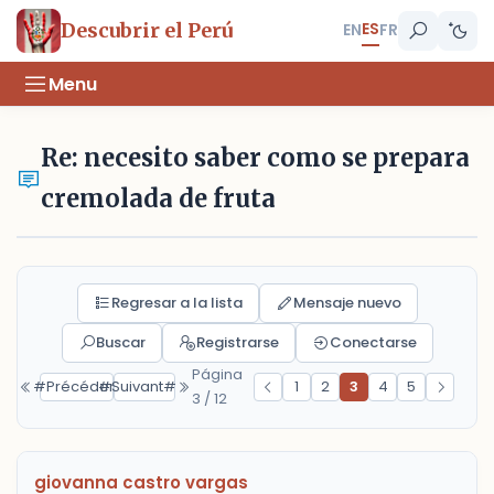
ES
Descubrir el Perú
EN
FR
Menu
Re: necesito saber como se prepara
cremolada de fruta
Regresar a la lista
Mensaje nuevo
Buscar
Registrarse
Conectarse
Página
#Précédent#
#Suivant#
1
2
3
4
5
3 / 12
giovanna castro vargas