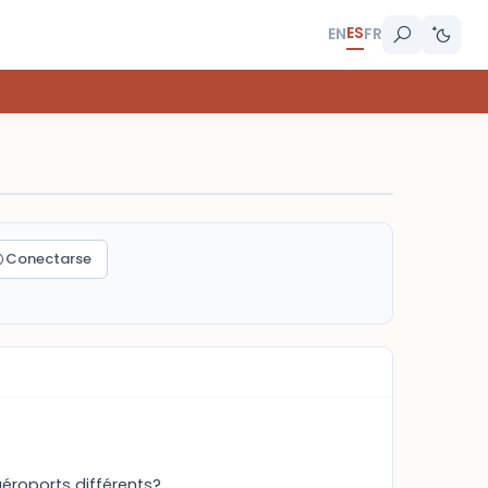
ES
EN
FR
Conectarse
aéroports différents?