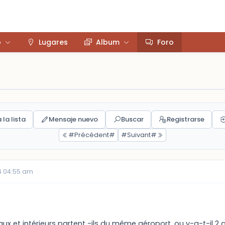
o
Lugares
Album
Foro
 la lista
Mensaje nuevo
Buscar
Registrarse
#Précédent#
#Suivant#
4 04:55 am
naux et intérieurs partent -ils du même aéroport, ou y-a-t-il 2 