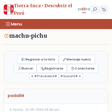
Tierra-Inca • Descubrir el
ES
EN
FR
Perú
Menu
machu-pichu
Regresar a la lista
Mensaje nuevo
Buscar
Registrarse
Conectarse
#Précédent#
#Suivant#
padaillé
Fecha : 31-05-2004 05:56 am