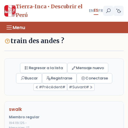
Tierra-Inca • Descubrir el
ES
EN
FR
Perú
Menu
train des andes ?
Regresar a la lista
Mensaje nuevo
Buscar
Registrarse
Conectarse
#Précédent#
#Suivant#
swalk
Miembro regular
194.119.125.-
Mensajes: 17