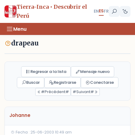
Tierra-Inca • Descubrir el
ES
EN
FR
Perú
Menu
drapeau
Regresar a la lista
Mensaje nuevo
Buscar
Registrarse
Conectarse
#Précédent#
#Suivant#
Johanne
Fecha : 25-06-2003 10:49 am