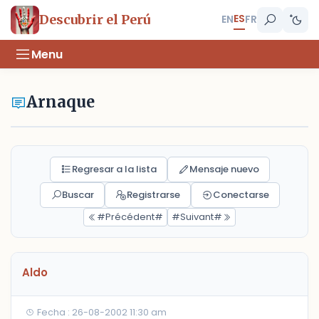
ES
Descubrir el Perú
EN
FR
Menu
Arnaque
Regresar a la lista
Mensaje nuevo
Buscar
Registrarse
Conectarse
#Précédent#
#Suivant#
Aldo
Fecha : 26-08-2002 11:30 am