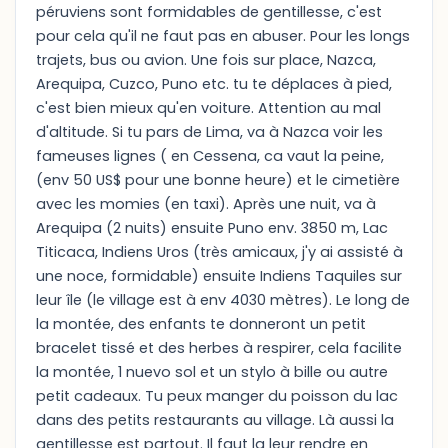
péruviens sont formidables de gentillesse, c'est
pour cela qu'il ne faut pas en abuser. Pour les longs
trajets, bus ou avion. Une fois sur place, Nazca,
Arequipa, Cuzco, Puno etc. tu te déplaces à pied,
c'est bien mieux qu'en voiture. Attention au mal
d'altitude. Si tu pars de Lima, va à Nazca voir les
fameuses lignes ( en Cessena, ca vaut la peine,
(env 50 US$ pour une bonne heure) et le cimetière
avec les momies (en taxi). Après une nuit, va à
Arequipa (2 nuits) ensuite Puno env. 3850 m, Lac
Titicaca, Indiens Uros (très amicaux, j'y ai assisté à
une noce, formidable) ensuite Indiens Taquiles sur
leur île (le village est à env 4030 mètres). Le long de
la montée, des enfants te donneront un petit
bracelet tissé et des herbes à respirer, cela facilite
la montée, 1 nuevo sol et un stylo à bille ou autre
petit cadeaux. Tu peux manger du poisson du lac
dans des petits restaurants au village. Là aussi la
gentillesse est partout. Il faut la leur rendre en