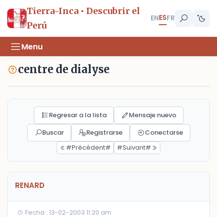
Tierra-Inca • Descubrir el
ES
EN
FR
Perú
Menu
centre de dialyse
Regresar a la lista
Mensaje nuevo
Buscar
Registrarse
Conectarse
#Précédent#
#Suivant#
RENARD
Fecha : 13-02-2003 11:20 am