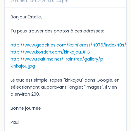
Fecha : 13-02-2003 01:40 pm
Bonjour Estelle,
Tu peux trouver des photos à ces adresses:
http://www.geocities.com/RainForest/4076/index40s/kin
http://www.kostich.com/kinkajou.JPG
http://www.realtime.net/~raintree/gallery/p-
kinkajou.jpg
Le truc est simple, tapes "kinkajou" dans Google, en
sélectionnant auparavant l'onglet "Images". Il y en
a environ 200.
Bonne journée
Paul