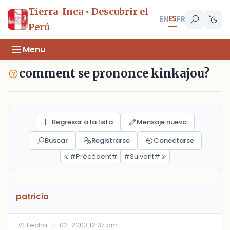
Tierra-Inca • Descubrir el
ES
EN
FR
Perú
Menu
comment se prononce kinkajou?
Regresar a la lista
Mensaje nuevo
Buscar
Registrarse
Conectarse
#Précédent#
#Suivant#
patricia
Fecha : 11-02-2003 12:37 pm