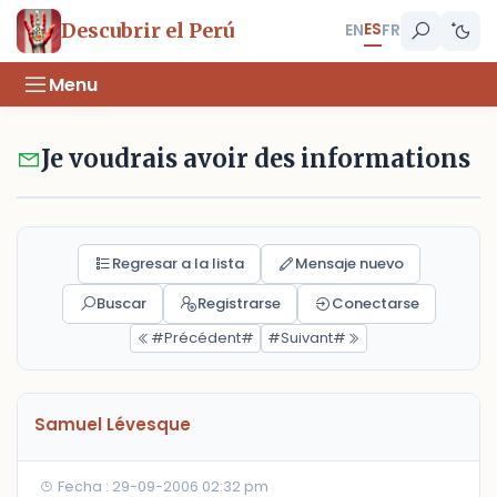
ES
Descubrir el Perú
EN
FR
Menu
Je voudrais avoir des informations
Regresar a la lista
Mensaje nuevo
Buscar
Registrarse
Conectarse
#Précédent#
#Suivant#
Samuel Lévesque
Fecha : 29-09-2006 02:32 pm