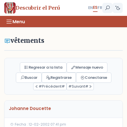
ES
Descubrir el Perú
EN
FR
Menu
vêtements
Regresar a la lista
Mensaje nuevo
Buscar
Registrarse
Conectarse
#Précédent#
#Suivant#
Johanne Doucette
Fecha : 12-02-2002 07:41 pm