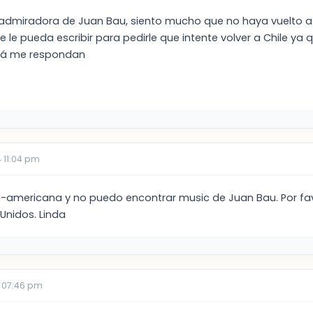
y admiradora de Juan Bau, siento mucho que no haya vuelto a m
e le pueda escribir para pedirle que intente volver a Chile y
alá me respondan
 11:04 pm
o-americana y no puedo encontrar music de Juan Bau. Por fa
 Unidos. Linda
 07:46 pm