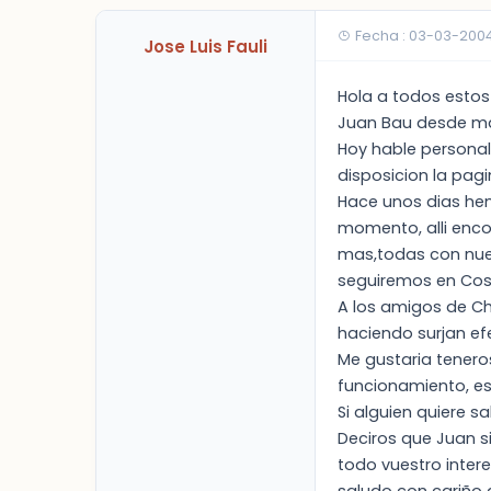
Fecha : 03-03-200
Jose Luis Fauli
Hola a todos estos 
Juan Bau desde m
Hoy hable personal
disposicion la pag
Hace unos dias hem
momento, alli enco
mas,todas con nuev
seguiremos en Cost
A los amigos de Ch
haciendo surjan ef
Me gustaria tener
funcionamiento, es
Si alguien quiere s
Deciros que Juan s
todo vuestro intere