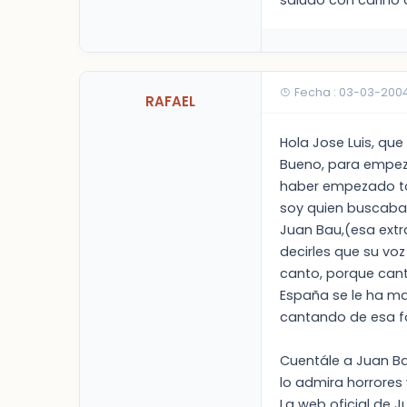
saludo con cariño a
Fecha : 03-03-200
RAFAEL
Hola Jose Luis, que 
Bueno, para empeza
haber empezado tod
soy quien buscaba 
Juan Bau,(esa extr
decirles que su vo
canto, porque cant
España se le ha ma
cantando de esa f
Cuentále a Juan Ba
lo admira horrores
La web oficial de J