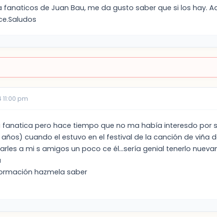
fanaticos de Juan Bau, me da gusto saber que si los hay. Aqu
ce.Saludos
 11:00 pm
su fanatica pero hace tiempo que no ma había interesdo por 
6 años) cuando el estuvo en el festival de la canción de viña
arles a mi s amigos un poco ce él...sería genial tenerlo nue
a
nformación hazmela saber