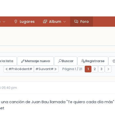
o
Lugares
Album
Foro
 la lista
Mensaje nuevo
Buscar
Registrarse
#Précédent#
#Suivant#
Página 1 / 21
1
2
3
4 05:40 pm
 una canción de Juan Bau llamada "Te quiero cada día más"
net