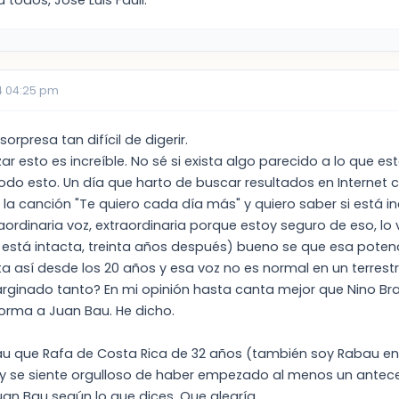
 todos, Jose Luis Fauli.
4 04:25 pm
sorpresa tan difícil de digerir.
r esto es increíble. No sé si exista algo parecido a lo que e
o esto. Un día que harto de buscar resultados en Internet c
la canción "Te quiero cada día más" y quiero saber si está in
aordinaria voz, extraordinaria porque estoy seguro de eso, lo
z está intacta, treinta años después) bueno se que esa potenc
a así desde los 20 años y esa voz no es normal en un terres
rginado tanto? En mi opinión hasta canta mejor que Nino Bravo
orma a Juan Bau. He dicho.
u que Rafa de Costa Rica de 32 años (también soy Rabau en
 y se siente orgulloso de haber empezado al menos un antece
uan Bau según lo que dices. Que alegría