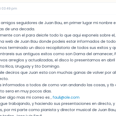
4 03:49 pm
amigos seguidores de Juan Bau, en primer lugar mi nonbre es J
as de una decada.
mente con el para deicrle todo lo que aqui exponeis sobre el
ina web de Juan Bau donde podeis estar informados de todo
os terminado un disco recopilatorio de todos sus exitos y qu
ntrareis sus antiguos exitos como son Dama del amanecer, Pen
os arreglos y actualizadas, el disco lo presentamos en abri
a Rica, Uruguay y Sto Domingo.
ile deciros que Juan esta con muchas ganas de volver por al
ecto.
os informados a todos de como van andando las cosas, y tb
to sera en muy pocos dias.
aber algo mas mi correo es ,
fauli@ole.com
igue trabajando, y haciendo sus presentaciones en directo, 
s, por mi parte como pianista y director musical de Juan Bau,