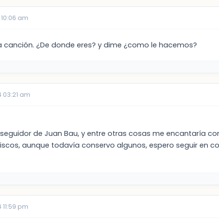
 10:06 am
sa canción. ¿De donde eres? y dime ¿como le hacemos?
 03:21 am
seguidor de Juan Bau, y entre otras cosas me encantaría con
discos, aunque todavía conservo algunos, espero seguir en c
 11:59 pm