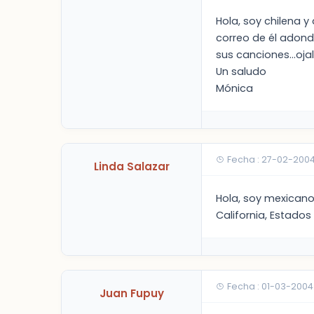
Hola, soy chilena 
correo de él adond
sus canciones...oj
Un saludo
Mónica
Fecha : 27-02-2004
Linda Salazar
Hola, soy mexican
California, Estados
Fecha : 01-03-2004
Juan Fupuy