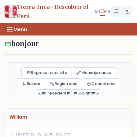
Tierra-Inca • Descubrir el
ES
EN
FR
Perú
Menu
bonjour
Regresar a la lista
Mensaje nuevo
Buscar
Registrarse
Conectarse
#Précédent#
#Suivant#
William
Fecha : 12-02-2000 11:02 am