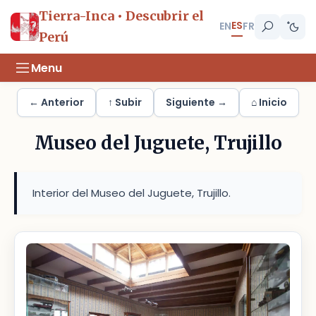
Tierra-Inca • Descubrir el
ES
EN
FR
Perú
Menu
← Anterior
↑ Subir
Siguiente →
⌂ Inicio
Museo del Juguete, Trujillo
Interior del Museo del Juguete, Trujillo.