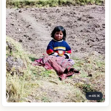
46.1K