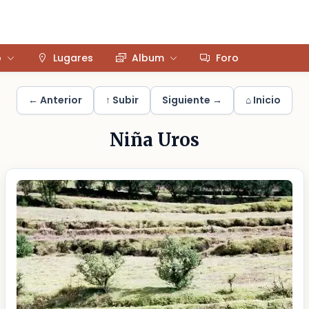
o
Lugares
Album
Foro
← Anterior
↑ Subir
Siguiente →
⌂ Inicio
Niña Uros