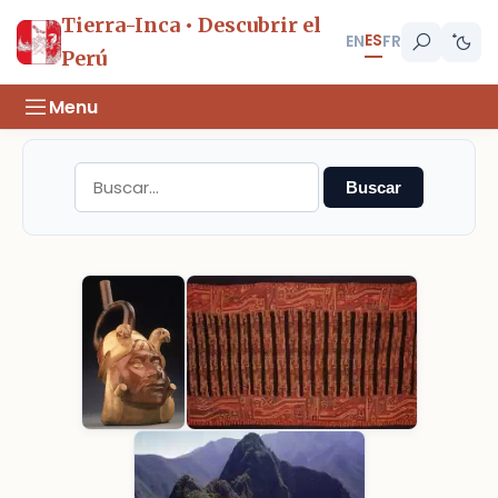
Tierra-Inca • Descubrir el
ES
EN
FR
Perú
Menu
Buscar