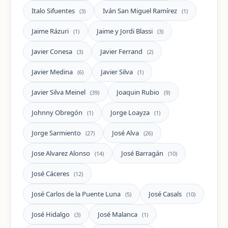
Italo Sifuentes
Iván San Miguel Ramírez
(3)
(1)
Jaime Rázuri
Jaime y Jordi Blassi
(1)
(3)
Javier Conesa
Javier Ferrand
(3)
(2)
Javier Medina
Javier Silva
(6)
(1)
Javier Silva Meinel
Joaquin Rubio
(39)
(9)
Johnny Obregón
Jorge Loayza
(1)
(1)
Jorge Sarmiento
José Alva
(27)
(26)
Jose Alvarez Alonso
José Barragán
(14)
(10)
José Cáceres
(12)
José Carlos de la Puente Luna
José Casals
(5)
(10)
José Hidalgo
José Malanca
(3)
(1)