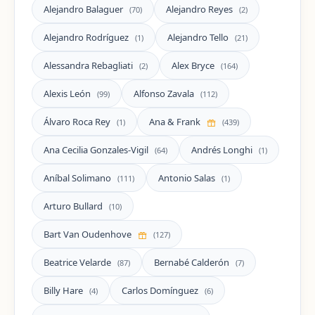
Alejandro Balaguer
Alejandro Reyes
(70)
(2)
Alejandro Rodríguez
Alejandro Tello
(1)
(21)
Alessandra Rebagliati
Alex Bryce
(2)
(164)
Alexis León
Alfonso Zavala
(99)
(112)
Álvaro Roca Rey
Ana & Frank
(1)
(439)
Ana Cecilia Gonzales-Vigil
Andrés Longhi
(64)
(1)
Aníbal Solimano
Antonio Salas
(111)
(1)
Arturo Bullard
(10)
Bart Van Oudenhove
(127)
Beatrice Velarde
Bernabé Calderón
(87)
(7)
Billy Hare
Carlos Domínguez
(4)
(6)