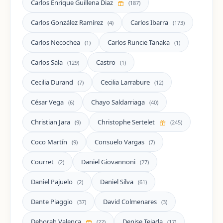
Carlos Enrique Guillena Diaz
(187)
Carlos González Ramírez
Carlos Ibarra
(4)
(173)
Carlos Necochea
Carlos Runcie Tanaka
(1)
(1)
Carlos Sala
Castro
(129)
(1)
Cecilia Durand
Cecilia Larrabure
(7)
(12)
César Vega
Chayo Saldarriaga
(6)
(40)
Christian Jara
Christophe Sertelet
(9)
(245)
Coco Martín
Consuelo Vargas
(9)
(7)
Courret
Daniel Giovannoni
(2)
(27)
Daniel Pajuelo
Daniel Silva
(2)
(61)
Dante Piaggio
David Colmenares
(37)
(3)
Deborah Valença
Denise Tejada
(22)
(17)