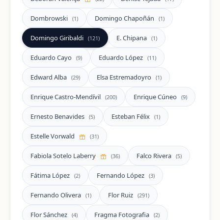
Dombrowski
Domingo Chapoñán
(1)
(1)
Domingo Giribaldi
E. Chipana
(121)
(1)
Eduardo Cayo
Eduardo López
(9)
(11)
Edward Alba
Elsa Estremadoyro
(29)
(1)
Enrique Castro-Mendívil
Enrique Cúneo
(200)
(9)
Ernesto Benavides
Esteban Félix
(5)
(1)
Estelle Vorwald
(31)
Fabiola Sotelo Laberry
Falco Rivera
(36)
(5)
Fátima López
Fernando López
(2)
(3)
Fernando Olivera
Flor Ruiz
(1)
(291)
Flor Sánchez
Fragma Fotografia
(4)
(2)