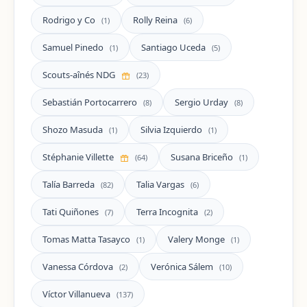
Rodrigo y Co
Rolly Reina
(1)
(6)
Samuel Pinedo
Santiago Uceda
(1)
(5)
Scouts-aînés NDG
(23)
Sebastián Portocarrero
Sergio Urday
(8)
(8)
Shozo Masuda
Silvia Izquierdo
(1)
(1)
Stéphanie Villette
Susana Briceño
(64)
(1)
Talía Barreda
Talia Vargas
(82)
(6)
Tati Quiñones
Terra Incognita
(7)
(2)
Tomas Matta Tasayco
Valery Monge
(1)
(1)
Vanessa Córdova
Verónica Sálem
(2)
(10)
Víctor Villanueva
(137)