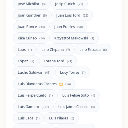
José Michilot
Josip Curich
(8)
(71)
Juan Gunther
Juan Luis Tord
(8)
(23)
Juan Ponce
Juan Puelles
(34)
(50)
Kike Cúneo
Krzysztof Makowski
(14)
(1)
Laos
Lino Chipana
Lino Estrada
(1)
(7)
(6)
López
Lorena Tord
(2)
(21)
Lucho Saldivar
Lucy Torres
(45)
(1)
Luis Dianderas Cáceres
(14)
Luis Felipe Cueto
Luis Felipe Soto
(1)
(1)
Luis Gamero
Luis Jaime Castillo
(217)
(4)
Luis Laos
Luis Pilares
(1)
(3)