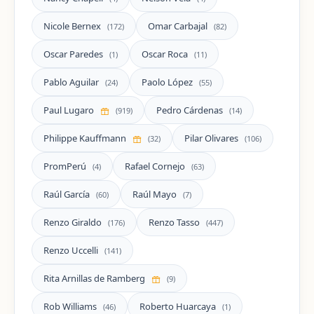
Nicole Bernex
Omar Carbajal
(172)
(82)
Oscar Paredes
Oscar Roca
(1)
(11)
Pablo Aguilar
Paolo López
(24)
(55)
Paul Lugaro
Pedro Cárdenas
(919)
(14)
Philippe Kauffmann
Pilar Olivares
(32)
(106)
PromPerú
Rafael Cornejo
(4)
(63)
Raúl García
Raúl Mayo
(60)
(7)
Renzo Giraldo
Renzo Tasso
(176)
(447)
Renzo Uccelli
(141)
Rita Arnillas de Ramberg
(9)
Rob Williams
Roberto Huarcaya
(46)
(1)