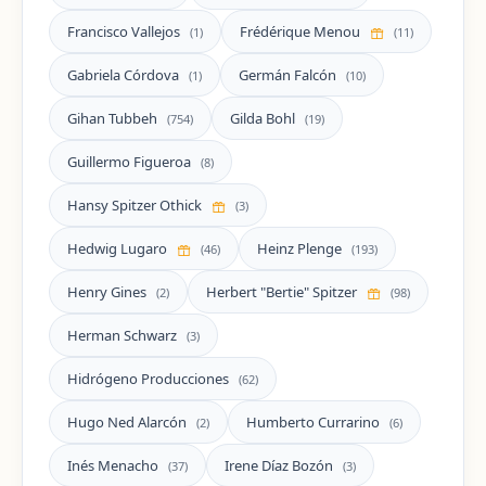
Francisco Vallejos
Frédérique Menou
(1)
(11)
Gabriela Córdova
Germán Falcón
(1)
(10)
Gihan Tubbeh
Gilda Bohl
(754)
(19)
Guillermo Figueroa
(8)
Hansy Spitzer Othick
(3)
Hedwig Lugaro
Heinz Plenge
(46)
(193)
Henry Gines
Herbert "Bertie" Spitzer
(2)
(98)
Herman Schwarz
(3)
Hidrógeno Producciones
(62)
Hugo Ned Alarcón
Humberto Currarino
(2)
(6)
Inés Menacho
Irene Díaz Bozón
(37)
(3)