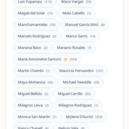
Luis Yupanqui
Maco Vargas
(113)
(59)
Magali del Solar
Malú Cabello
(15)
(1)
Manchamanteles
Manuel García Miró
(35)
(8)
Marcelo Rodríguez
Marco Garro
(5)
(14)
Mariana Bazo
Mariano Rosales
(2)
(7)
Marie Antoinette Santoni
(554)
Martín Chambi
Mauricio Fernandini
(1)
(107)
Mayu Mohanna
Michael Tweddle
(45)
(39)
Miguel Bellido
Miguel Carrillo
(2)
(83)
Milagros Leiva
Milagros Rodríguez
(2)
(1)
Mónica San Martín
Mylene D'Auriol
(1)
(359)
Nancy Chapell
Nelson Vela
(4)
(4)