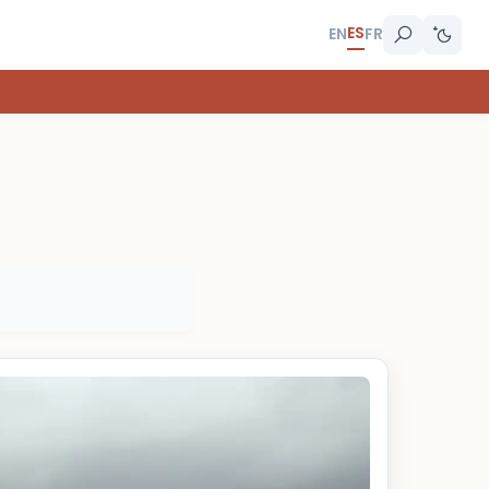
ES
EN
FR