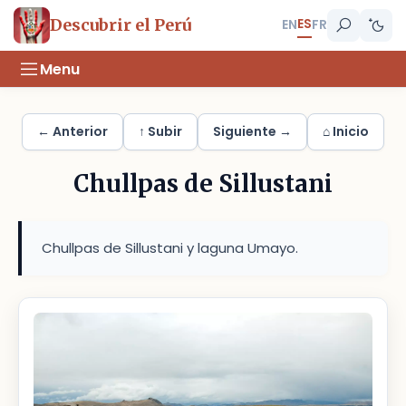
ES
Descubrir el Perú
EN
FR
Menu
← Anterior
↑ Subir
Siguiente →
⌂ Inicio
Chullpas de Sillustani
Chullpas de Sillustani y laguna Umayo.