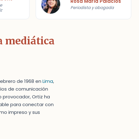
Rosa María Palacios
e
Periodista y abogada
iz
ra mediática
febrero de 1968 en
Lima
,
edios de comunicación
o provocador, Ortiz ha
able para conectar con
ismo impreso y sus