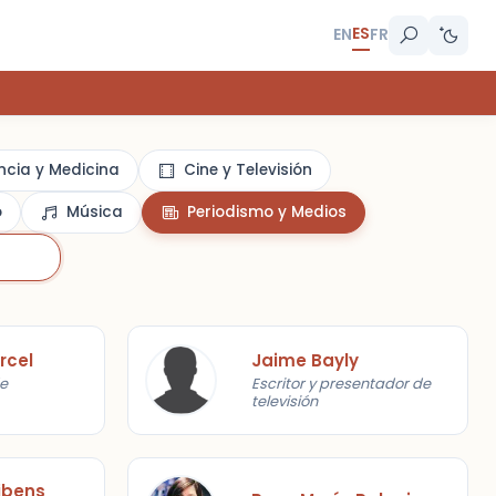
ES
EN
FR
ncia y Medicina
Cine y Televisión
o
Música
Periodismo y Medios
rcel
Jaime Bayly
e
Escritor y presentador de
televisión
ibens