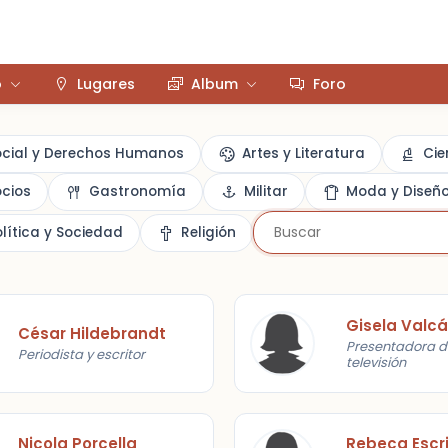
o
Lugares
Album
Foro
ocial y Derechos Humanos
Artes y Literatura
Cie
cios
Gastronomía
Militar
Moda y Diseñ
olítica y Sociedad
Religión
Gisela Valcá
César Hildebrandt
Presentadora d
Periodista y escritor
televisión
Nicola Porcella
Rebeca Escr