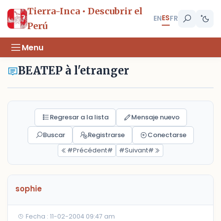
Tierra-Inca • Descubrir el
ES
EN
FR
Perú
Menu
BEATEP à l'etranger
Regresar a la lista
Mensaje nuevo
Buscar
Registrarse
Conectarse
#Précédent#
#Suivant#
sophie
Fecha : 11-02-2004 09:47 am