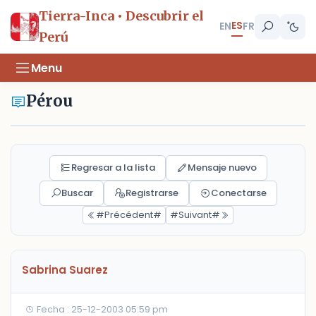
Tierra-Inca • Descubrir el
ES
EN
FR
Perú
Menu
Pérou
Regresar a la lista
Mensaje nuevo
Buscar
Registrarse
Conectarse
#Précédent#
#Suivant#
Sabrina Suarez
Fecha : 25-12-2003 05:59 pm