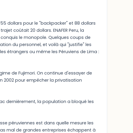
e 55 dollars pour le "backpacker" et 88 dollars
ajet coûtait 20 dollars. ENAFER Peru, la
 a conquis le monopole. Quelques coups de
n du personnel, et voilà qui "justifie" les
 les étrangers ou même les Péruviens de Lima :
 régime de Fujimori. On continue d'essayer de
uin 2002 pour empêcher la privatisation
c dernièrement, la population a bloqué les
esse péruviennes est dans quelle mesure les
ue pas mal de grandes entreprises échappent à