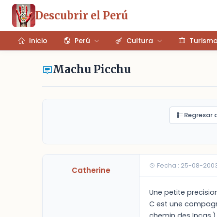
Descubrir el Perú
Inicio
Perú
Cultura
Turism
Machu Picchu
Regresar a
Fecha : 25-08-200
Catherine
Une petite precisio
C est une compagnie
chemin des Incas.) 