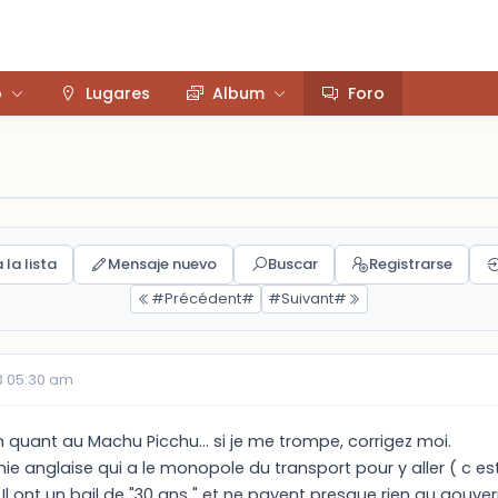
o
Lugares
Album
Foro
 la lista
Mensaje nuevo
Buscar
Registrarse
#Précédent#
#Suivant#
3 05:30 am
n quant au Machu Picchu... si je me trompe, corrigez moi.
 anglaise qui a le monopole du transport pour y aller ( c est a 
Il ont un bail de "30 ans " et ne payent presque rien au gouve