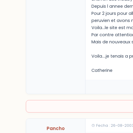
Depuis l annee dernie
Pour 2 jours pour a
peruvien et avons n
Voila...le site est
Par contre attentio
Mais de nouveaux s
Voila....je tenais a p
Catherine
Fecha : 26-08-200
Pancho