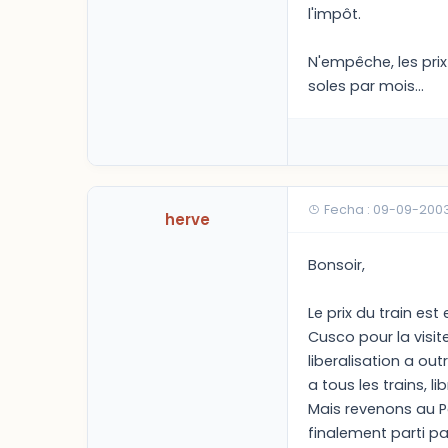
l'impôt.
N'empêche, les prix
soles par mois...
Fecha : 09-09-200
herve
Bonsoir,
Le prix du train es
Cusco pour la visit
liberalisation a ou
a tous les trains, l
Mais revenons au Pe
finalement parti par