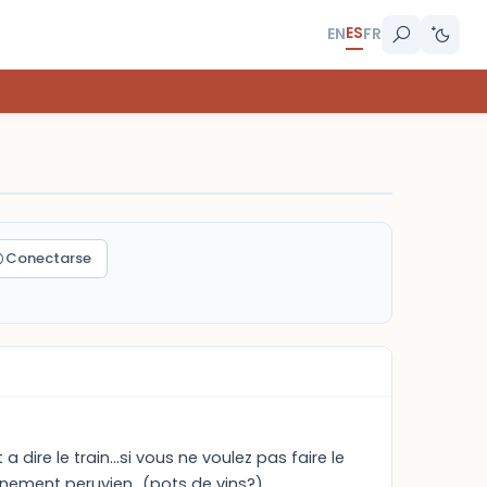
ES
EN
FR
Conectarse
dire le train...si vous ne voulez pas faire le
rnement peruvien...(pots de vins?).