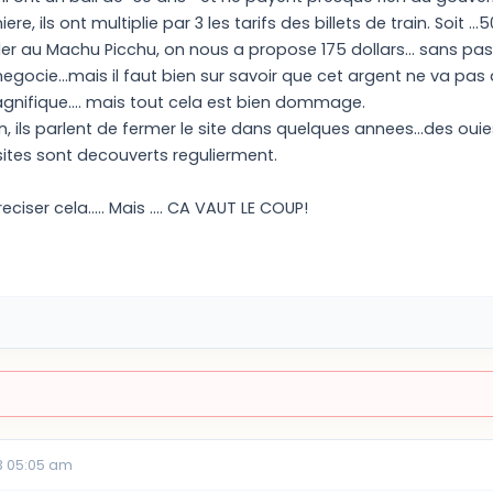
re, ils ont multiplie par 3 les tarifs des billets de train. Soit ...50
ller au Machu Picchu, on nous a propose 175 dollars... sans pa
egocie...mais il faut bien sur savoir que cet argent ne va pas 
 magnifique.... mais tout cela est bien dommage.
n, ils parlent de fermer le site dans quelques annees...des oui
ites sont decouverts regulierment.
reciser cela..... Mais .... CA VAUT LE COUP!
3 05:05 am