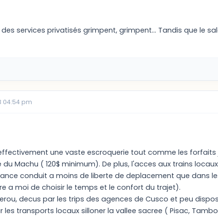
 des services privatisés grimpent, grimpent... Tandis que le sa
3 04:54 pm
t effectivement une vaste escroquerie tout comme les forfaits
e du Machu ( 120$ minimum). De plus, l'acces aux trains locaux
trance conduit a moins de liberte de deplacement que dans les
ibre a moi de choisir le temps et le confort du trajet).
rou, decus par les trips des agences de Cusco et peu disposes
 les transports locaux silloner la vallee sacree ( Pisac, Tambo,