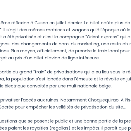
ême réflexion à Cusco en juillet dernier. Le billet coûte plus d
. Il s'agit des mêmes motrices et wagons qu'à l'époque où le tr
t a été privatisée et c'est la compagnie "Orient express" qui
gons, des changements de nom, du marketing, une restructuratio
s. Plus moyen, officiellement, de prendre le train local pour
ajet au prix d'un billet d'avion de ligne intérieure.
 partie du grand "train" de privatisations qui a eu lieu sous le
ipa, la population s'est lancée dans l'émeute et la révolte en j
 électrique convoitée par une multinationale belge.
rivatiser l'accès aux ruines. Notamment Choquequirao. A Pisa
Sacrée pour empêcher les velléités de privatisation du site...
estions que se posent le public et une bonne partie de la pr
sées paient les royalties (regalias) et les impôts. Il paraît q