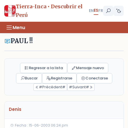
Tierra-Inca • Descubrir el
ES
EN
FR
Perú
Menu
PAUL !!
Regresar a la lista
Mensaje nuevo
Buscar
Registrarse
Conectarse
#Précédent#
#Suivant#
Denis
Fecha : 15-06-2003 06:24 pm