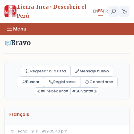
Tierra-Inca • Descubrir el
ES
EN
FR
Perú
Menu
Bravo
Regresar a la lista
Mensaje nuevo
Buscar
Registrarse
Conectarse
#Précédent#
#Suivant#
François
Fecha : 19-11-1999 05:40 pm