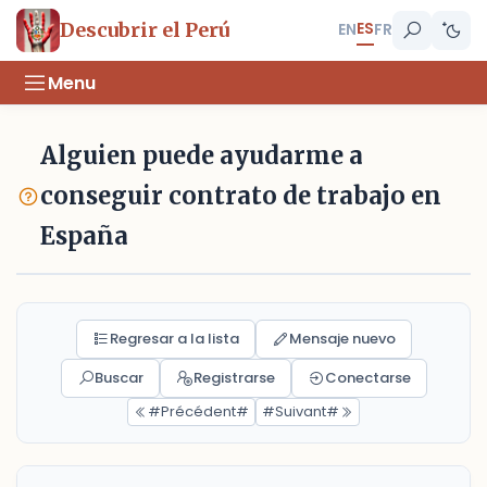
ES
Descubrir el Perú
EN
FR
Menu
Alguien puede ayudarme a
conseguir contrato de trabajo en
España
Regresar a la lista
Mensaje nuevo
Buscar
Registrarse
Conectarse
#Précédent#
#Suivant#