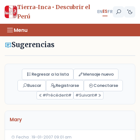
Tierra-Inca • Descubrir el
ES
EN
FR
Perú
Menu
Sugerencias
Regresar a la lista
Mensaje nuevo
Buscar
Registrarse
Conectarse
#Précédent#
#Suivant#
Mary
Fecha : 19-01-2007 09:01 am