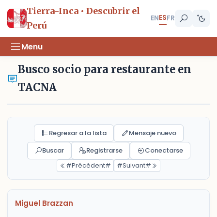
Tierra-Inca • Descubrir el
ES
EN
FR
Perú
Menu
Busco socio para restaurante en
TACNA
Regresar a la lista
Mensaje nuevo
Buscar
Registrarse
Conectarse
#Précédent#
#Suivant#
Miguel Brazzan