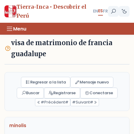
Tierra-Inca • Descubrir el
ES
EN
FR
Perú
Menu
visa de matrimonio de francia
guadalupe
Regresar a la lista
Mensaje nuevo
Buscar
Registrarse
Conectarse
#Précédent#
#Suivant#
minolis