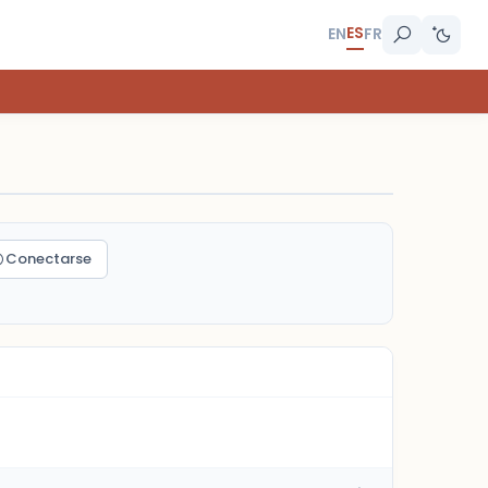
ES
EN
FR
Conectarse