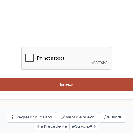
Enviar
Regresar a la lista
Mensaje nuevo
Buscar
#Précédent#
#Suivant#