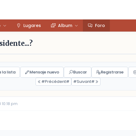
o
Lugares
Album
Foro
idente...?
 la lista
Mensaje nuevo
Buscar
Registrarse
#Précédent#
#Suivant#
 10:18 pm