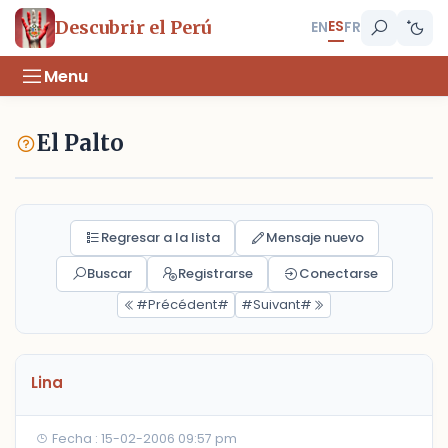
ES
Descubrir el Perú
EN
FR
Menu
El Palto
Regresar a la lista
Mensaje nuevo
Buscar
Registrarse
Conectarse
#Précédent#
#Suivant#
Lina
Fecha : 15-02-2006 09:57 pm