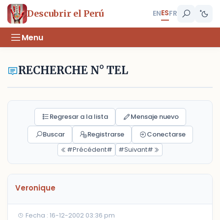
ES
Descubrir el Perú
EN
FR
Menu
RECHERCHE N° TEL
Regresar a la lista
Mensaje nuevo
Buscar
Registrarse
Conectarse
#Précédent#
#Suivant#
Veronique
Fecha : 16-12-2002 03:36 pm