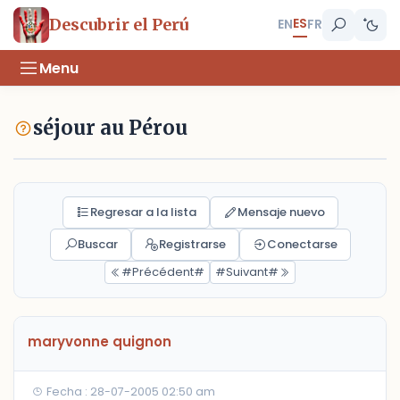
ES
Descubrir el Perú
EN
FR
Menu
séjour au Pérou
Regresar a la lista
Mensaje nuevo
Buscar
Registrarse
Conectarse
#Précédent#
#Suivant#
maryvonne quignon
Fecha : 28-07-2005 02:50 am