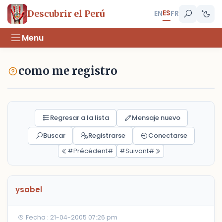
ES
Descubrir el Perú
EN
FR
Menu
como me registro
Regresar a la lista
Mensaje nuevo
Buscar
Registrarse
Conectarse
#Précédent#
#Suivant#
ysabel
Fecha : 21-04-2005 07:26 pm