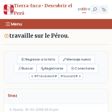
Tierra-Inca • Descubrir el
ES
EN
FR
Perú
Menu
travaille sur le Pérou.
Regresar a la lista
Mensaje nuevo
Buscar
Registrarse
Conectarse
#Précédent#
#Suivant#
finez
Fecha : 16-03-2005 05:01 pm