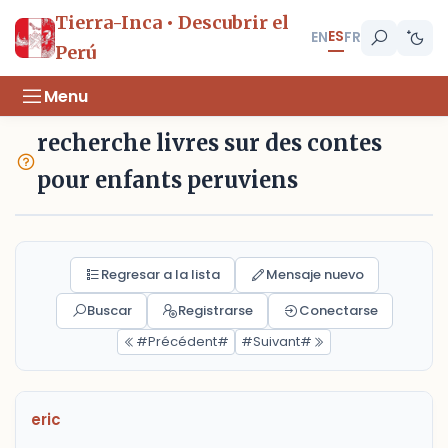
Tierra-Inca • Descubrir el
ES
EN
FR
Perú
Menu
recherche livres sur des contes
pour enfants peruviens
Regresar a la lista
Mensaje nuevo
Buscar
Registrarse
Conectarse
#Précédent#
#Suivant#
eric