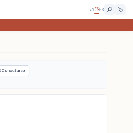
ES
EN
FR
Conectarse