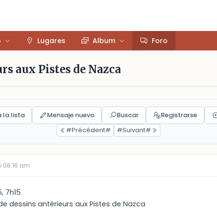
o
Lugares
Album
Foro
urs aux Pistes de Nazca
 la lista
Mensaje nuevo
Buscar
Registrarse
#Précédent#
#Suivant#
 08:16 am
5, 7h15
de dessins antérieurs aux Pistes de Nazca