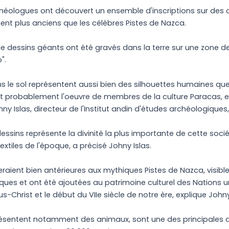
héologues ont découvert un ensemble d'inscriptions sur des c
nt plus anciens que les célèbres Pistes de Nazca.
 dessins géants ont été gravés dans la terre sur une zone de 
".
ns le sol représentent aussi bien des silhouettes humaines qu
sont probablement l'oeuvre de membres de la culture Paracas, e
ny Islas, directeur de l'Institut andin d'études archéologiques
essins représente la divinité la plus importante de cette soc
extiles de l'époque, a précisé Johny Islas.
raient bien antérieures aux mythiques Pistes de Nazca, visibl
fiques et ont été ajoutées au patrimoine culturel des Nations 
s-Christ et le début du VIIe siècle de notre ère, explique Johny
présentent notamment des animaux, sont une des principales at