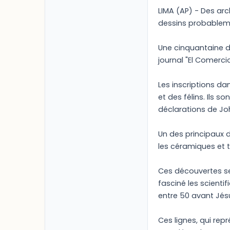
LIMA (AP) - Des arc
dessins probableme
Une cinquantaine de
journal "El Comercio
Les inscriptions da
et des félins. Ils 
déclarations de Joh
Un des principaux d
les céramiques et t
Ces découvertes se
fasciné les scienti
entre 50 avant Jésu
Ces lignes, qui re