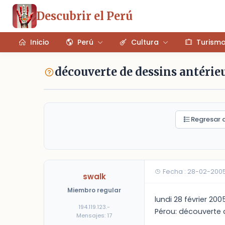
Descubrir el Perú
Inicio
Perú
Cultura
Turism
découverte de dessins antérie
Regresar a
Fecha : 28-02-2005
swalk
Miembro regular
lundi 28 février 200
194.119.123.-
Pérou: découverte 
Mensajes: 17