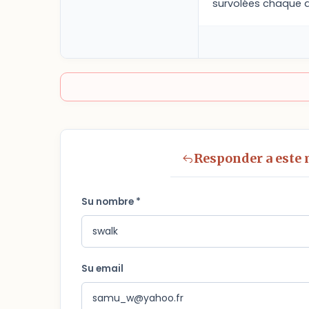
survolées chaque a
Responder a este
Su nombre *
Su email