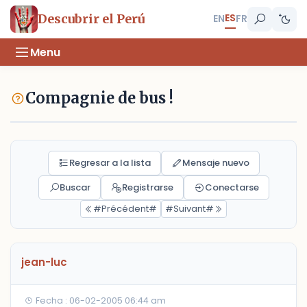
ES
Descubrir el Perú
EN
FR
Menu
Compagnie de bus !
Regresar a la lista
Mensaje nuevo
Buscar
Registrarse
Conectarse
#Précédent#
#Suivant#
jean-luc
Fecha : 06-02-2005 06:44 am