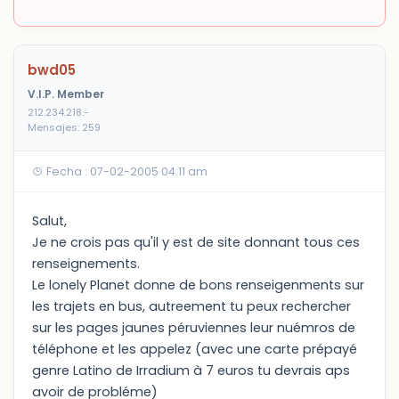
bwd05
V.I.P. Member
212.234.218.-
Mensajes: 259
Fecha : 07-02-2005 04:11 am
Salut,
Je ne crois pas qu'il y est de site donnant tous ces
renseignements.
Le lonely Planet donne de bons renseigenments sur
les trajets en bus, autreement tu peux rechercher
sur les pages jaunes péruviennes leur nuémros de
téléphone et les appelez (avec une carte prépayé
genre Latino de Irradium à 7 euros tu devrais aps
avoir de probléme)