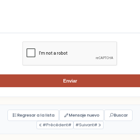
Enviar
Regresar a la lista
Mensaje nuevo
Buscar
#Précédent#
#Suivant#