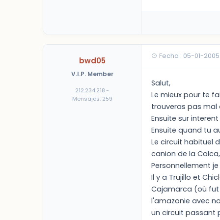
Fecha : 05-01-2005
bwd05
V.I.P. Member
Salut,
212.234.218.-
Le mieux pour te f
Mensajes: 259
trouveras pas mal d
Ensuite sur interen
Ensuite quand tu au
Le circuit habituel 
canion de la Colca,
Personnellement je t
Il y a Trujillo et C
Cajamarca (où fut 
l'amazonie avec no
un circuit passant