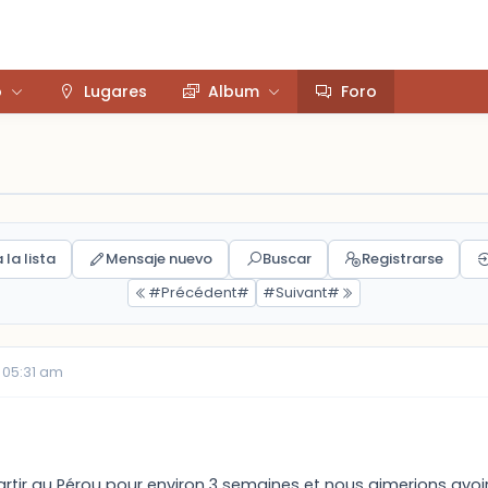
o
Lugares
Album
Foro
 la lista
Mensaje nuevo
Buscar
Registrarse
#Précédent#
#Suivant#
 05:31 am
rtir au Pérou pour environ 3 semaines et nous aimerions avoi