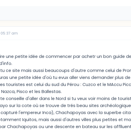
 05:37 am
aire une petite idée de commencer par achetr un bon guide de
'info.
t tu ce site mais aussi beaucoups d'autre comme celui de Prom
ras une petite idée d'où tu evux aller viens demander plus d
des touristes est celui du sud du Pérou : Cuzco et le MAccu Picc
 Nazca, Pisco et les Ballestas.
e conseille d'aller dans le Nord si tu veux voir moins de tourist
hiclayo sur la cote où se trouve de trés beau sites archéologiqu
capturé l'empereur Inca), Chachapoyas avec la superbe cita
tamment Iquitos, mais aussi d'autres villes plus petites et 
 par Chachapoyas ou une descente en bateau sur les afflluen