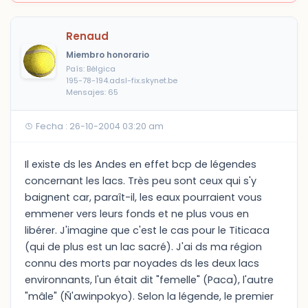
Renaud
Miembro honorario
País: Bélgica
195-78-194.adsl-fix.skynet.be
Mensajes: 65
Fecha : 26-10-2004 03:20 am
Il existe ds les Andes en effet bcp de légendes
concernant les lacs. Très peu sont ceux qui s'y
baignent car, paraît-il, les eaux pourraient vous
emmener vers leurs fonds et ne plus vous en
libérer. J'imagine que c'est le cas pour le Titicaca
(qui de plus est un lac sacré). J'ai ds ma région
connu des morts par noyades ds les deux lacs
environnants, l'un était dit "femelle" (Paca), l'autre
"mâle" (Ñ'awinpokyo). Selon la légende, le premier