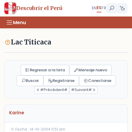
ES
Descubrir el Perú
EN
FR
Menu
Lac Titicaca
Regresar a la lista
Mensaje nuevo
Buscar
Registrarse
Conectarse
#Précédent#
#Suivant#
Karine
Fecha : 14-10-2004 11:51 am