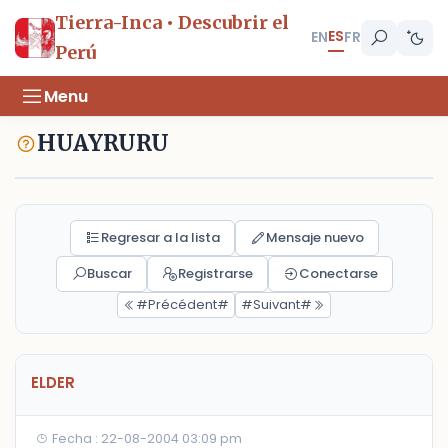
Tierra-Inca • Descubrir el
ES
EN
FR
Perú
Menu
HUAYRURU
Regresar a la lista
Mensaje nuevo
Buscar
Registrarse
Conectarse
#Précédent#
#Suivant#
ELDER
Fecha : 22-08-2004 03:09 pm