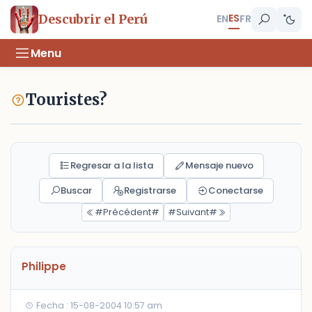
ES
Descubrir el Perú
EN
FR
Menu
Touristes?
Regresar a la lista
Mensaje nuevo
Buscar
Registrarse
Conectarse
#Précédent#
#Suivant#
Philippe
Fecha : 15-08-2004 10:57 am