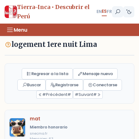
Tierra-Inca • Descubrir el
ES
EN
FR
Perú
Menu
logement 1ere nuit Lima
Regresar a la lista
Mensaje nuevo
Buscar
Registrarse
Conectarse
#Précédent#
#Suivant#
mat
Miembro honorario
snecma.fr
Mensajes: 63