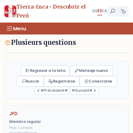
Tierra-Inca • Descubrir el
ES
EN
FR
Perú
Menu
Plusieurs questions
Regresar a la lista
Mensaje nuevo
Buscar
Registrarse
Conectarse
#Précédent#
#Suivant#
JFD
Miembro regular
País: Canadá
qc.sympatico.ca