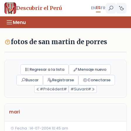
ES
Descubrir el Perú
EN
FR
Menu
fotos de san martin de porres
Regresar a la lista
Mensaje nuevo
Buscar
Registrarse
Conectarse
#Précédent#
#Suivant#
mari
Fecha : 14-07-2004 10:45 am