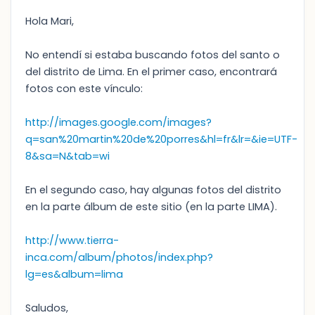
Hola Mari,
No entendí si estaba buscando fotos del santo o
del distrito de Lima. En el primer caso, encontrará
fotos con este vínculo:
http://images.google.com/images?
q=san%20martin%20de%20porres&hl=fr&lr=&ie=UTF-
8&sa=N&tab=wi
En el segundo caso, hay algunas fotos del distrito
en la parte álbum de este sitio (en la parte LIMA).
http://www.tierra-
inca.com/album/photos/index.php?
lg=es&album=lima
Saludos,