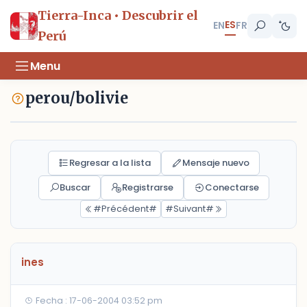
Tierra-Inca • Descubrir el
ES
EN
FR
Perú
Menu
perou/bolivie
Regresar a la lista
Mensaje nuevo
Buscar
Registrarse
Conectarse
#Précédent#
#Suivant#
ines
Fecha : 17-06-2004 03:52 pm