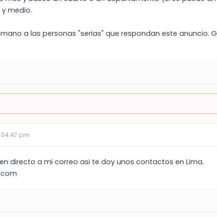
 y medio.
ano a las personas "serias" que respondan este anuncio. G
 04:47 pm
en directo a mi correo asi te doy unos contactos en Lima.
l.com