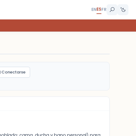
ES
EN
FR
Conectarse
amoblado: cama, ducha y bano personal) para