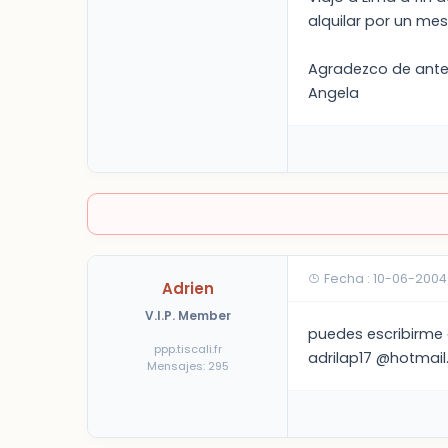
alquilar por un mes
Agradezco de antem
Angela
Fecha : 10-06-2004
Adrien
V.I.P. Member
puedes escribirme 
ppp.tiscali.fr
adrilap17 @hotmai
Mensajes: 295