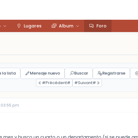
o
Lugares
Album
Foro
 la lista
Mensaje nuevo
Buscar
Registrarse
#Précédent#
#Suivant#
 03:55 pm
n de mes y busco un cuarto o un departamento (si se puede 