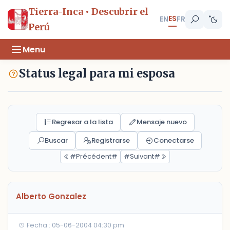
Tierra-Inca • Descubrir el
ES
EN
FR
Perú
Menu
Status legal para mi esposa
Regresar a la lista
Mensaje nuevo
Buscar
Registrarse
Conectarse
#Précédent#
#Suivant#
Alberto Gonzalez
Fecha : 05-06-2004 04:30 pm