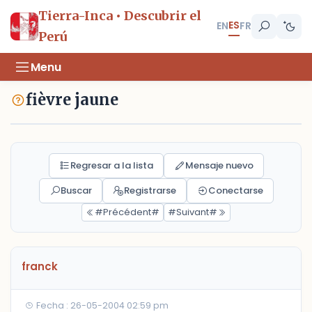
Tierra-Inca • Descubrir el
ES
EN
FR
Perú
Menu
fièvre jaune
Regresar a la lista
Mensaje nuevo
Buscar
Registrarse
Conectarse
#Précédent#
#Suivant#
franck
Fecha : 26-05-2004 02:59 pm