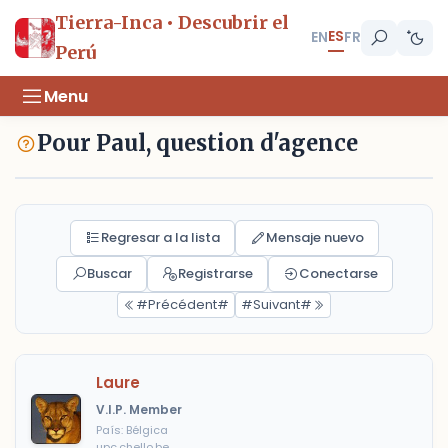
Tierra-Inca • Descubrir el
ES
EN
FR
Perú
Menu
Pour Paul, question d'agence
Regresar a la lista
Mensaje nuevo
Buscar
Registrarse
Conectarse
#Précédent#
#Suivant#
Laure
V.I.P. Member
País: Bélgica
upc.chello.be