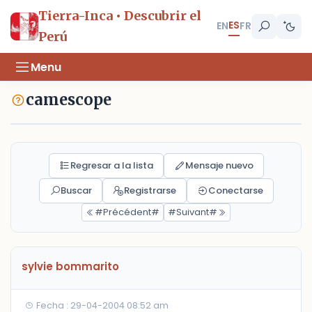
Tierra-Inca • Descubrir el
ES
EN
FR
Perú
Menu
camescope
Regresar a la lista
Mensaje nuevo
Buscar
Registrarse
Conectarse
#Précédent#
#Suivant#
sylvie bommarito
Fecha : 29-04-2004 08:52 am