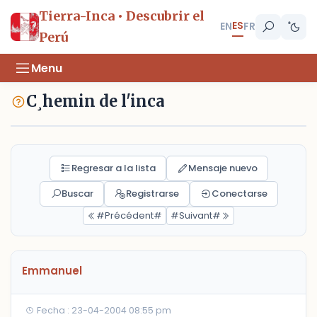
Tierra-Inca • Descubrir el
ES
EN
FR
Perú
Menu
C¸hemin de l'inca
Regresar a la lista
Mensaje nuevo
Buscar
Registrarse
Conectarse
#Précédent#
#Suivant#
Emmanuel
Fecha : 23-04-2004 08:55 pm